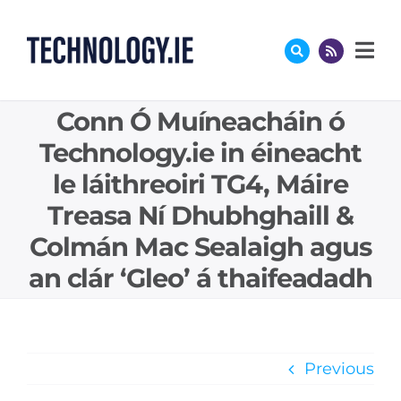
Skip
to
content
Conn Ó Muíneacháin ó
Technology.ie in éineacht
le láithreoiri TG4, Máire
Treasa Ní Dhubhghaill &
Colmán Mac Sealaigh agus
an clár ‘Gleo’ á thaifeadadh
Previous