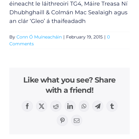
éineacht le láithreoiri TG4, Máire Treasa Ní
Dhubhghaill & Colmán Mac Sealaigh agus
an clár ‘Gleo’ á thaifeadadh
By
Conn Ó Muíneacháin
|
February 19, 2015
|
0
Comments
Like what you see? Share
with a friend!
General
Facebook
X
Reddit
LinkedIn
WhatsApp
Telegram
Tumblr
Podcasts
Pinterest
Email
Video