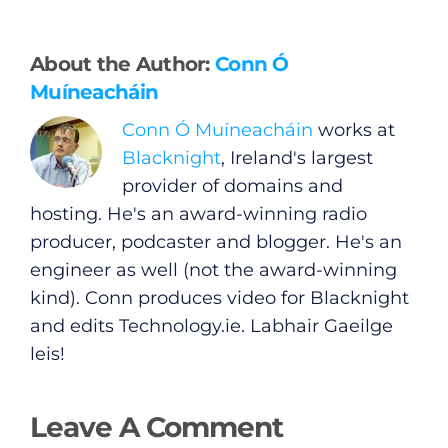
Gaeilge
About the Author:
Conn Ó
Privacy Policy
Muíneacháin
Conn Ó Muíneacháin
works at
Submit News
Blacknight
, Ireland's largest
provider of domains and
hosting. He's an award-winning radio
producer, podcaster and blogger. He's an
engineer as well (not the award-winning
kind). Conn produces video for Blacknight
and edits
Technology.ie
. Labhair Gaeilge
leis!
Leave A Comment