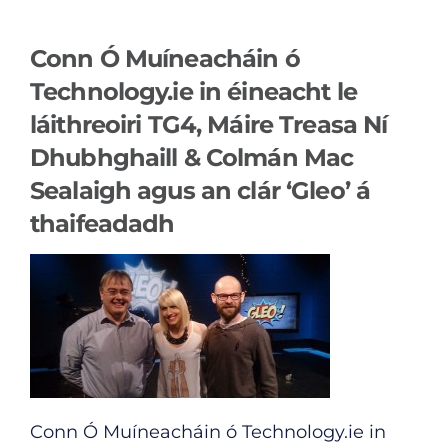
Conn Ó Muíneacháin ó
Technology.ie in éineacht le
láithreoiri TG4, Máire Treasa Ní
Dhubhghaill & Colmán Mac
Sealaigh agus an clár ‘Gleo’ á
thaifeadadh
Conn Ó Muíneacháin ó
Technology.ie
in