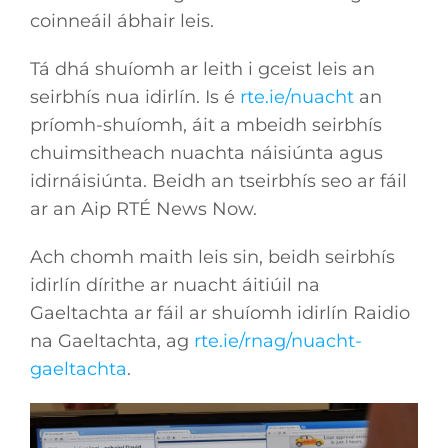
coinneáil ábhair leis.
Tá dhá shuíomh ar leith i gceist leis an
seirbhís nua idirlín. Is é
rte.ie/nuacht
an
príomh-shuíomh, áit a mbeidh seirbhís
chuimsitheach nuachta náisiúnta agus
idirnáisiúnta. Beidh an tseirbhís seo ar fáil
ar an Aip RTÉ News Now.
Ach chomh maith leis sin, beidh seirbhís
idirlín dírithe ar nuacht áitiúil na
Gaeltachta ar fáil ar shuíomh idirlín Raidio
na Gaeltachta, ag
rte.ie/rnag/nuacht-
gaeltachta
.