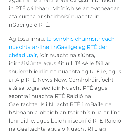
agus na hathraithe atá dá gcur i bhfeidhm
in RTÉ dá bharr. Mhínigh sé an t-atheagar
atá curtha ar sheirbhísí nuachta in
nGaeilge ó RTÉ.
Ag tosú inniu,
tá seirbhís chuimsitheach
nuachta ar-líne i nGaeilge ag RTÉ den
chéad uair
, idir nuacht náisiúnta,
idirnáisiúnta agus áitiúil. Tá sé le fáil ar
shuíomh idirlín na nuachta ag RTÉ.ie, agus
ar Aip RTÉ News Now. Comhpháirtíocht
atá sa togra seo idir Nuacht RTÉ agus
seomraí nuachta RTÉ Raidió na
Gaeltachta. Is i Nuacht RTÉ i mBaile na
hAbhann a bheidh an tseirbhís nua ar-líne
lonnaithe, agus beidh iriseoirí ó RTÉ Raidió
na Gaeltachta agus ó Nuacht RTÉ ag