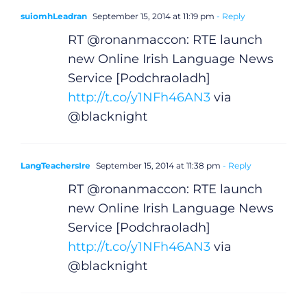
suiomhLeadran
September 15, 2014 at 11:19 pm
- Reply
RT @ronanmaccon: RTE launch
new Online Irish Language News
Service [Podchraoladh]
http://t.co/y1NFh46AN3
via
@blacknight
LangTeachersIre
September 15, 2014 at 11:38 pm
- Reply
RT @ronanmaccon: RTE launch
new Online Irish Language News
Service [Podchraoladh]
http://t.co/y1NFh46AN3
via
@blacknight