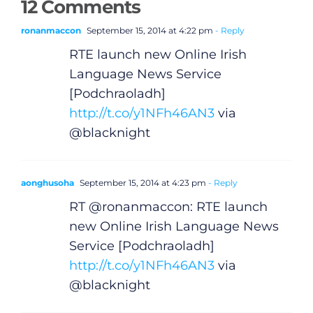
12 Comments
ronanmaccon
September 15, 2014 at 4:22 pm
- Reply
Podcasts
RTE launch new Online Irish
Language News Service
Video
[Podchraoladh]
http://t.co/y1NFh46AN3
via
Gaeilge
@blacknight
Privacy Policy
aonghusoha
September 15, 2014 at 4:23 pm
- Reply
Submit News
RT @ronanmaccon: RTE launch
new Online Irish Language News
Service [Podchraoladh]
http://t.co/y1NFh46AN3
via
@blacknight