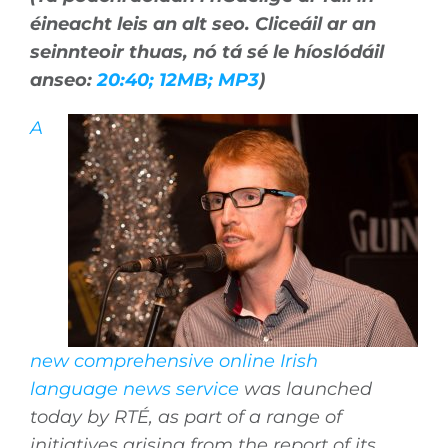
éineacht leis an alt seo. Cliceáil ar an
seinnteoir thuas, nó tá sé le híoslódáil
anseo:
20:40; 12MB; MP3
)
A
new comprehensive online Irish
language news service
was launched
today by RTÉ, as part of a range of
initiatives arising from the report of its