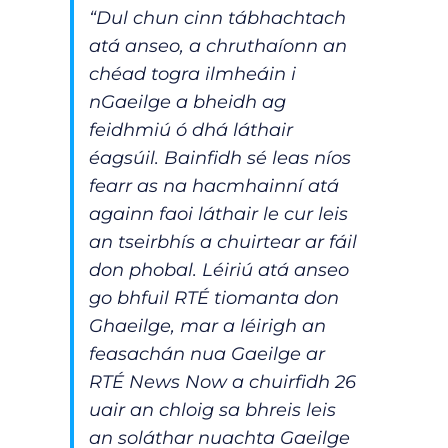
“Dul chun cinn tábhachtach
atá anseo, a chruthaíonn an
chéad togra ilmheáin i
nGaeilge a bheidh ag
feidhmiú ó dhá láthair
éagsúil. Bainfidh sé leas níos
fearr as na hacmhainní atá
againn faoi láthair le cur leis
an tseirbhís a chuirtear ar fáil
don phobal. Léiriú atá anseo
go bhfuil RTÉ tiomanta don
Ghaeilge, mar a léirigh an
feasachán nua Gaeilge ar
RTÉ News Now a chuirfidh 26
uair an chloig sa bhreis leis
an soláthar nuachta Gaeilge