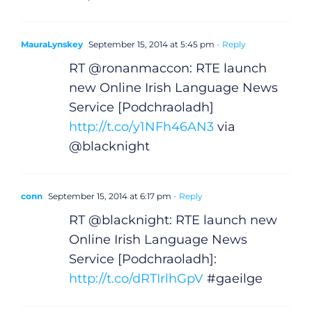
MauraLynskey
September 15, 2014 at 5:45 pm
- Reply
RT @ronanmaccon: RTE launch
new Online Irish Language News
Service [Podchraoladh]
http://t.co/y1NFh46AN3
via
@blacknight
conn
September 15, 2014 at 6:17 pm
- Reply
RT @blacknight: RTE launch new
Online Irish Language News
Service [Podchraoladh]:
http://t.co/dRTIrlhGpV
#gaeilge