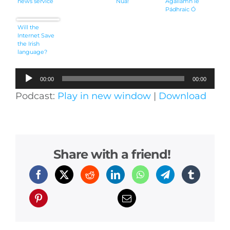
news service
Nua!
Agallamh le
Pádhraic Ó
Ciardha
[Podchraoladh]
Will the
Internet Save
the Irish
language?
Audio
00:00
00:00
Player
Podcast:
Play in new window
|
Download
Share with a friend!