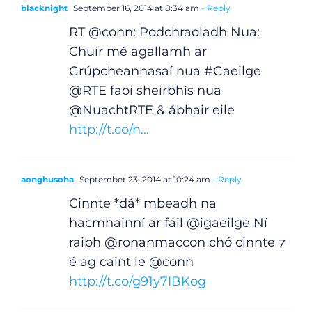
blacknight
September 16, 2014 at 8:34 am
- Reply
RT @conn: Podchraoladh Nua:
Chuir mé agallamh ar
Grúpcheannasaí nua #Gaeilge
@RTE faoi sheirbhís nua
@NuachtRTE & ábhair eile
http://t.co/n…
aonghusoha
September 23, 2014 at 10:24 am
- Reply
Cinnte *dá* mbeadh na
hacmhainní ar fáil @igaeilge Ní
raibh @ronanmaccon chó cinnte ⁊
é ag caint le @conn
http://t.co/g91y7IBKog