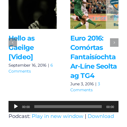
Hello as
Euro 2016:
Gaeilge
Comórtas
[Video]
Fantaisíochta
Ar-Líne Seolta
September 16, 2016
|
6
Comments
ag TG4
June 3, 2016
|
3
Comments
Audio
00:00
00:00
Player
Podcast:
Play in new window
|
Download