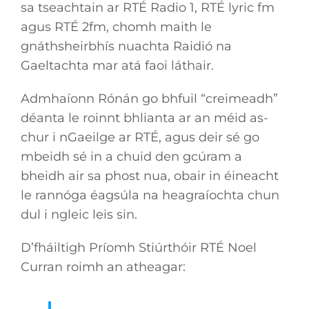
sa tseachtain ar RTÉ Radio 1, RTÉ lyric fm
agus RTÉ 2fm, chomh maith le
gnáthsheirbhís nuachta Raidió na
Gaeltachta mar atá faoi láthair.
Admhaíonn Rónán go bhfuil “creimeadh”
déanta le roinnt bhlianta ar an méid as-
chur i nGaeilge ar RTÉ, agus deir sé go
mbeidh sé in a chuid den gcúram a
bheidh air sa phost nua, obair in éineacht
le rannóga éagsúla na heagraíochta chun
dul i ngleic leis sin.
D’fháiltigh Príomh Stiúrthóir RTÉ Noel
Curran roimh an atheagar: