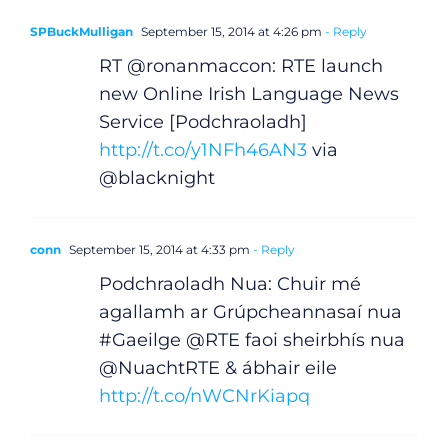
SPBuckMulligan
September 15, 2014 at 4:26 pm
- Reply
RT @ronanmaccon: RTE launch
new Online Irish Language News
Service [Podchraoladh]
http://t.co/y1NFh46AN3
via
@blacknight
conn
September 15, 2014 at 4:33 pm
- Reply
Podchraoladh Nua: Chuir mé
agallamh ar Grúpcheannasaí nua
#Gaeilge @RTE faoi sheirbhís nua
@NuachtRTE & ábhair eile
http://t.co/nWCNrKiapq