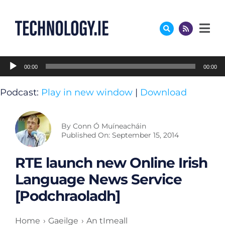
Skip
to
content
Audio
00:00
00:00
Player
Podcast:
Play in new window
|
Download
By
Conn Ó Muíneacháin
Published On: September 15, 2014
RTE launch new Online Irish
Language News Service
[Podchraoladh]
Home
Gaeilge
An tImeall