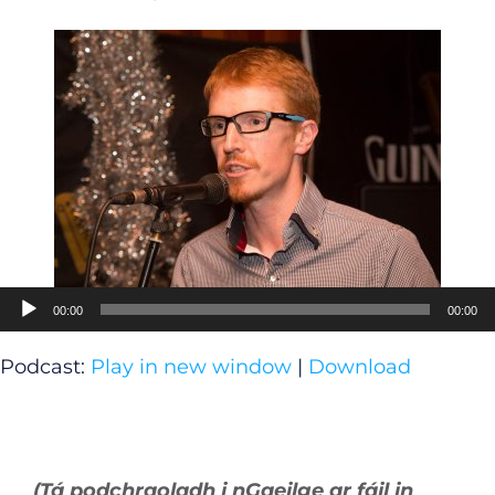
Audio
00:00
00:00
Player
Podcast:
Play in new window
|
Download
(Tá podchraoladh i nGaeilge ar fáil in