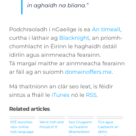
in aghaidh na bliana.”
Podchraoladh i nGaeilge is ea
An tImeall
,
curtha i láthair ag
Blacknight
, an príomh-
chomhlacht in Éirinn le haghaidh óstáil
idirlín agus ainmneacha fearainn.
Tá margaí maithe ar ainmneacha fearainn
ar fáil ag an suíomh
domainoffers.me
.
Má thaitníonn an clár seo leat, is féidir
síntús a fháil le
iTunes
nó le
RSS
.
Related articles
RTÉ launches
We’re Irish and
Seo Chugainn
TG4 agus
new online
Proud of it!
na Fearainn
Gaeltacht an
Irish language
Bharrleibhéil
Idirlín: