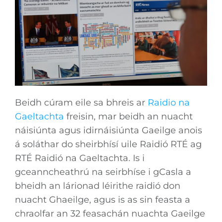
Beidh cúram eile sa bhreis ar
Raidio na
Gaeltachta
freisin, mar beidh an nuacht
náisiúnta agus idirnáisiúnta Gaeilge anois
á soláthar do sheirbhísí uile Raidió RTÉ ag
RTÉ Raidió na Gaeltachta. Is i
gceanncheathrú na seirbhíse i gCasla a
bheidh an lárionad léirithe raidió don
nuacht Ghaeilge, agus is as sin feasta a
chraolfar an 32 feasachán nuachta Gaeilge